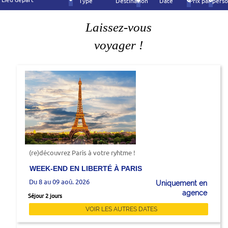
Type
Destination
Date
Prix par pers
Laissez-vous
voyager !
(re)découvrez Paris à votre ryhtme !
WEEK-END EN LIBERTÉ À PARIS
Du 8 au 09 aoû. 2026
Uniquement en
agence
Séjour 2 jours
VOIR LES AUTRES DATES