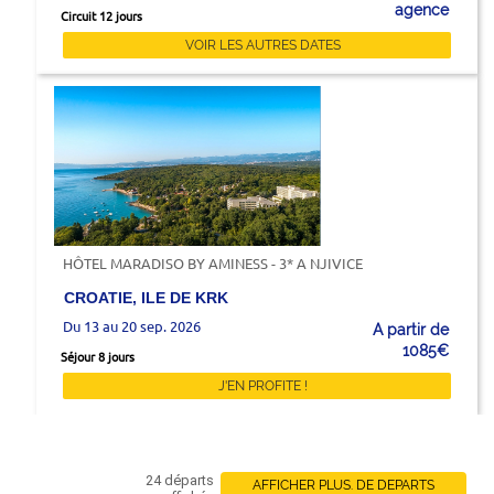
agence
Circuit 12 jours
VOIR LES AUTRES DATES
HÔTEL MARADISO BY AMINESS - 3* A NJIVICE
CROATIE, ILE DE KRK
Du 13 au 20 sep. 2026
A partir de
1085€
Séjour 8 jours
J'EN PROFITE !
24 départs
AFFICHER PLUS. DE DEPARTS