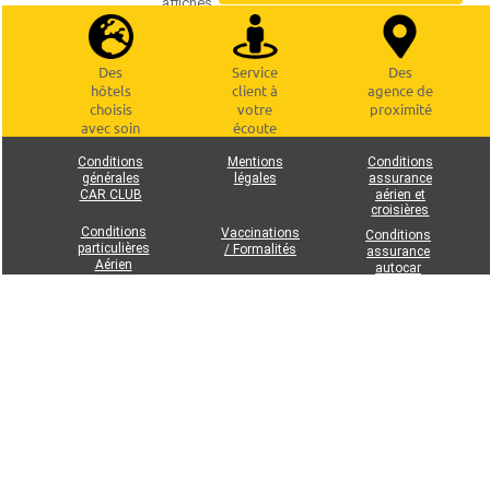
affichés
Des
Service
Des
hôtels
client à
agence de
choisis
votre
proximité
avec soin
écoute
Conditions
Mentions
Conditions
générales
légales
assurance
CAR CLUB
aérien et
croisières
Conditions
Vaccinations
Conditions
particulières
/ Formalités
assurance
Aérien
autocar